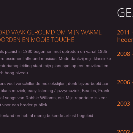
GE
ORD VAAK GEROEMD OM MIJN WARME
2011 
ORDEN EN MOOIE TOUCHÉ
hede
als pianist in 1980 begonnen met optreden en vanaf 1985
2008 
professioneel allround musicus. Mede dankzij mijn klassieke
atoriumopleiding staat mijn pianospel op een muzikaal en
ch hoog niveau.
2006 
ers veel verschillende muziekstijlen, denk bijvoorbeeld aan
 blues muziek, easy listening / jazzymuziek, Beatles, Frank
 of songs van Robbie Williams, etc. Mijn repertoire is zeer
2003
t voor een breder publiek.
uitenland en heb al menig bekende artiest begeleid.
2002 