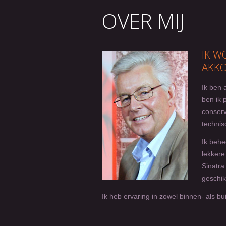
OVER MIJ
IK W
AKKO
Ik ben 
ben ik 
conserv
technis
Ik behe
lekkere
Sinatra
geschik
Ik heb ervaring in zowel binnen- als b