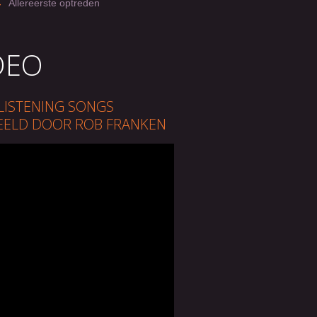
-
Allereerste optreden
DEO
LISTENING SONGS
EELD DOOR ROB FRANKEN