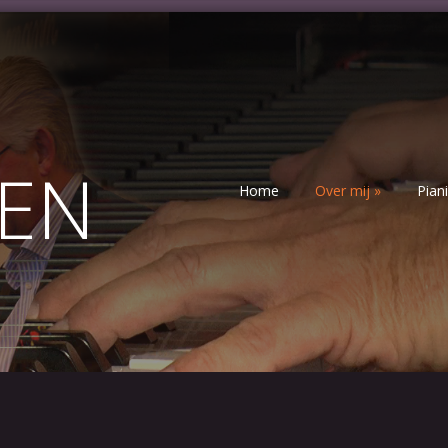
EN
Home
Over mij
»
Pian