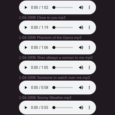
1-04-2006 Close to you.mp3
1-04-2006 Phantom of the Opera.mp3
1-04-2006 Shes allways a woman to me.mp3
1-04-2006 Someone to watch over me.mp3
1-04-2006 Stormy Weather.mp3