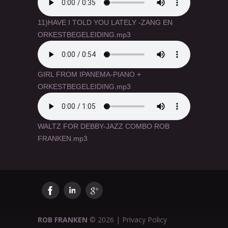
11)HAVE I TOLD YOU LATELY -ZANG EN
ORKESTBEGELEIDING.mp3
GIRL FROM IPANEMA-PIANO +
ORKESTBEGELEIDING.mp3
WALTZ FOR DEBBY-JAZZ COMBO ROB
FRANKEN.mp3
ROB FRANKEN
©
2026
|
Privacy Policy