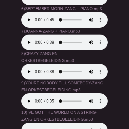
6)SEPTEMBER MORN-ZANG + PIANO.mp3
7)JOANNA-ZANG + PIANO.mp3
8)CRAZY-ZANG EN
ORKESTBEGELEIDING.mp3
9)YOURE NOBODY TILL SOMEBODY-ZANG
EN ORKESTBEGELEIDING.mp3
10)IVE GOT THE WORLD ON A STRING-
ZANG EN ORKESTBEGELEIDING.mp3