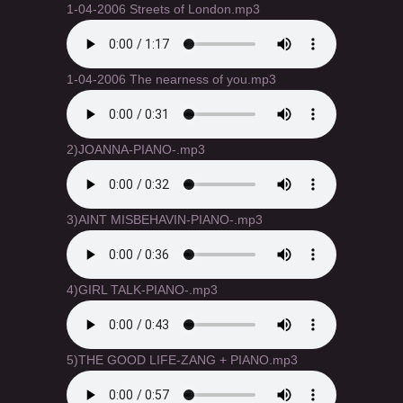
1-04-2006 Streets of London.mp3
1-04-2006 The nearness of you.mp3
2)JOANNA-PIANO-.mp3
3)AINT MISBEHAVIN-PIANO-.mp3
4)GIRL TALK-PIANO-.mp3
5)THE GOOD LIFE-ZANG + PIANO.mp3